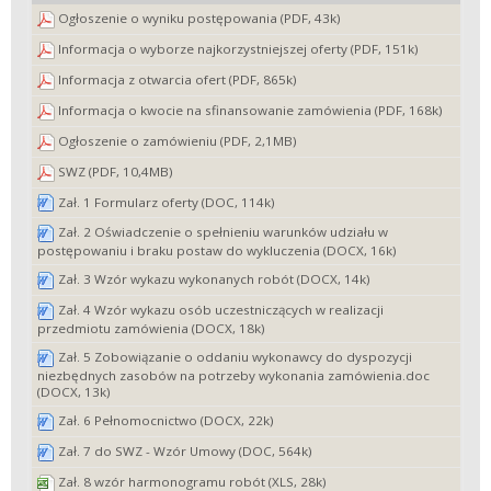
Ogłoszenie o wyniku postępowania (PDF, 43k)
Informacja o wyborze najkorzystniejszej oferty (PDF, 151k)
Informacja z otwarcia ofert (PDF, 865k)
Informacja o kwocie na sfinansowanie zamówienia (PDF, 168k)
Ogłoszenie o zamówieniu (PDF, 2,1MB)
SWZ (PDF, 10,4MB)
Zał. 1 Formularz oferty (DOC, 114k)
Zał. 2 Oświadczenie o spełnieniu warunków udziału w
postępowaniu i braku postaw do wykluczenia (DOCX, 16k)
Zał. 3 Wzór wykazu wykonanych robót (DOCX, 14k)
Zał. 4 Wzór wykazu osób uczestniczących w realizacji
przedmiotu zamówienia (DOCX, 18k)
Zał. 5 Zobowiązanie o oddaniu wykonawcy do dyspozycji
niezbędnych zasobów na potrzeby wykonania zamówienia.doc
(DOCX, 13k)
Zał. 6 Pełnomocnictwo (DOCX, 22k)
Zał. 7 do SWZ - Wzór Umowy (DOC, 564k)
Zał. 8 wzór harmonogramu robót (XLS, 28k)