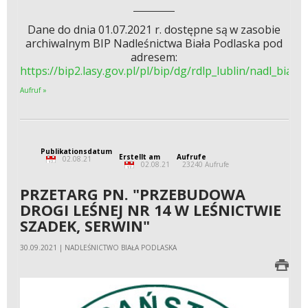
Dane do dnia 01.07.2021 r. dostępne są
w zasobie
archiwalnym BIP Nadleśnictwa Biała Podlaska pod
adresem:
https://bip2.lasy.gov.pl/pl/bip/dg/rdlp_lublin/nadl_bia
Aufruf »
Publikationsdatum
Erstellt am
Aufrufe
02.08.21
02.08.21
23240 Aufrufe
PRZETARG PN. "PRZEBUDOWA
DROGI LEŚNEJ NR 14 W LEŚNICTWIE
SZADEK, SERWIN"
30.09.2021 | NADLEŚNICTWO BIAŁA PODLASKA