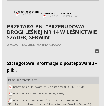
Publikationsdatum
Erstellt am
Aufrufe
12.07.21
12.07.21
22919 Aufrufe
PRZETARG PN. "PRZEBUDOWA
DROGI LEŚNEJ NR 14 W LEŚNICTWIE
SZADEK, SERWIN"
29.07.2021 | NADLEŚNICTWO BIAŁA PODLASKA
Szczegółowe informacje o postępowaniu -
pliki.
RESOURCES-TO-GET
Informacja o unieważnieniu postępowania (PDF, 149k)
Informacja z otwarcia ofert (PDF, 926k)
Informacja o kwocie na sfinansowanie zamówienia
"Przebudowa drogi leśnej nr 14 w Leśnictwie Szadek, Serwin" (PDF,