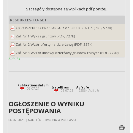
Szczegóły dostępne są w plikach pdf poniżej.
RESOURCES-TO-GET
OGŁOSZENIE O PRZETARGU z dn. 26.07.2021 r. (PDF, 573k)
Zał. Nr 1 Wykaz gruntów (PDF, 727k)
Zał. Nr 2 Wzór oferty na dzierżawę (PDF, 357k)
Zał. Nr 3 WZÓR umowy dzierżawy gruntów rolnych (PDF, 770k)
Aufruf »
Publikationsdatum
Erstellt am
Aufrufe
06.07.21
06.07.21
22864 Aufrufe
OGŁOSZENIE O WYNIKU
POSTĘPOWANIA
06.07.2021 | NADLEŚNICTWO BIAŁA PODLASKA