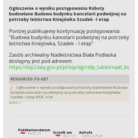
Ogłoszenie o wyniku postępowania Roboty
budowlane Budowa budynku kancelarii podwójnej na
potrzeby leśnictwa Kniejówka Szadek -I etap
Poniżej publikujemy kontynuację postępowania:
"Budowa budynku kancelarii podwójnej na potrzeby
leśnictwa Kniejówka, Szadek - I etap"
Zasób archiwalny Nadleśnictwa Biała Podlaska
dostępny jest pod adresem:
https://bip2.lasy.gov.pl/pl/bip/dg/rdlp_lublin/nadl_bia
RESOURCES-TO-GET
Ogłoszenie o wyniku postępowania Roboty budowlane Budowa
budynku kancelarii podwójnej na potrzeby leśnictwa Kniejówka
Szadek -I etap (PDF, 41k)
Aufruf »
Publikationsdatum
Erstellt am
Aufrufe
06.07.21
06.07.21
22893 Aufrufe