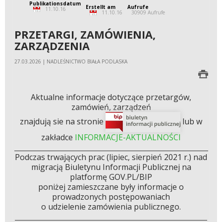
Publikationsdatum
Erstellt am
Aufrufe
11.10.16
11.10.16
30909 Aufrufe
PRZETARGI, ZAMÓWIENIA,
ZARZĄDZENIA
27.03.2026 | NADLEŚNICTWO BIAŁA PODLASKA
Aktualne informacje dotyczące przetargów,
zamówień, zarządzeń
znajdują sie na stronie
lub w
zakładce
INFORMACJE-AKTUALNOŚCI
Podczas trwających prac (lipiec, sierpień 2021 r.) nad
migracją Biuletynu Informacji Publicznej na
platformę GOV.PL/BIP
poniżej zamieszczane były informacje o
prowadzonych postępowaniach
o udzielenie zamówienia publicznego.