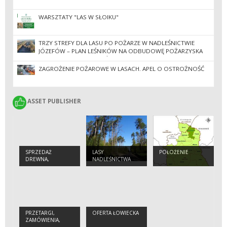
WARSZTATY "LAS W SŁOIKU"
TRZY STREFY DLA LASU PO POŻARZE W NADLEŚNICTWIE
JÓZEFÓW – PLAN LEŚNIKÓW NA ODBUDOWĘ POŻARZYSKA
ZNISZCZONEGO PRZEZ ŻYWIOŁ.
ZAGROŻENIE POŻAROWE W LASACH. APEL O OSTROŻNOŚĆ
ASSET PUBLISHER
ASSET PUBLISHER
SPRZEDAŻ
LASY
POŁOŻENIE
DREWNA,
NADLEŚNICTWA
CHOINEK I
BIAŁA PODLASKA
SADZONEK
PRZETARGI,
OFERTA ŁOWIECKA
ZAMÓWIENIA,
ZARZĄDZENIA