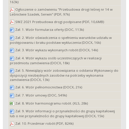
163k)
Ogłoszenie o zamówieniu "Przebudowa drogi leśnej nr 14 w
Leśnictwie Szadek, Serwin" (PDF, 97k)
SWZ 2021 Przebudowa drogi podpisane (PDF, 10,6MB)
Zał. 1. Wzór formularza oferty (DOC, 113k)
Zał. 2. Wzór oświadczenia o spełnieniu warunków udziału w
postępowaniu i braku podstaw wykluczenia (DOCX, 16k)
Zał. 3. Wzór wykazu wykonanych robót (DOCX, 14k)
Zał. 4. Wzór wykazu osób uczestniczących w realizacji
przedmiotu zamówienia (DOCX, 18k)
Zał. 5. Niewiążący wzór zobowiązania o oddania Wykonawcy do
dyspozycji niezbędnych zasobów na potrzeby wykonania
zamówienia (DOCX, 13k)
Zał. 6. Wzór pełnomocnictwa (DOCX, 21k)
Zał. 7. Wzór umowy (DOC, 549k)
Zał. 8. Wzór harmonogramu robót. (XLS, 28k)
Zał. 9. Wzór informacji o przynależności do grupy kapitałowej
lub o nie przynależności do grupy kapitałowej (DOCX, 15k)
Zał. 10. Przedmiar robót (PDF, 824k)