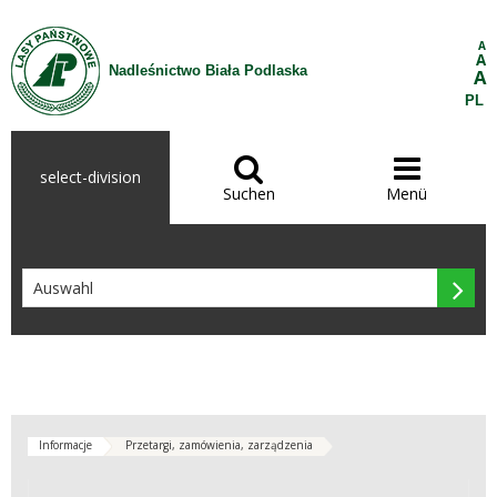
Zum Inhalt wechseln
A
A
Nadleśnictwo Biała Podlaska
A
PL


select-division
Suchen
Menü

Informacje
Przetargi, zamówienia, zarządzenia